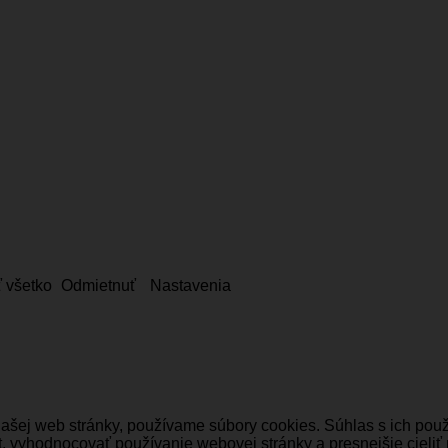
ť všetko
Odmietnuť
Nastavenia
našej web stránky, používame súbory cookies. Súhlas s ich po
, vyhodnocovať používanie webovej stránky a presnejšie cieliť