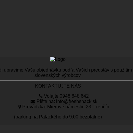
di upravíme Vašu objednávku podľa Vašich predstáv s použitím n
slovenských výrobcov.
KONTAKTUJTE NÁS
Volajte 0948 648 642
Píšte na: info@freshsnack.sk
Prevádzka: Mierové námestie 23, Trenčín
(parking na Palackého do 9:00 bezplatne)