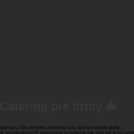
Catering pre firmy 🎄
atering u Vás vo firme znamená viac než len skvelé jedlo.
, teambuilding či slávnostné posedenie tak, aby ste si ho mohli