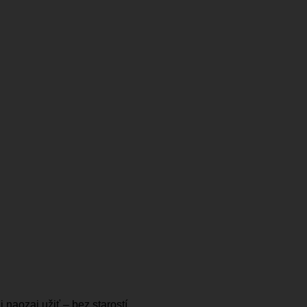
 naozaj užiť – bez starostí.