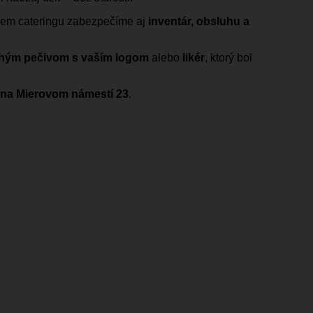
rem cateringu zabezpečíme aj
inventár, obsluhu a
chým pečivom s vaším logom
alebo
likér
, ktorý bol
– na Mierovom námestí 23
.