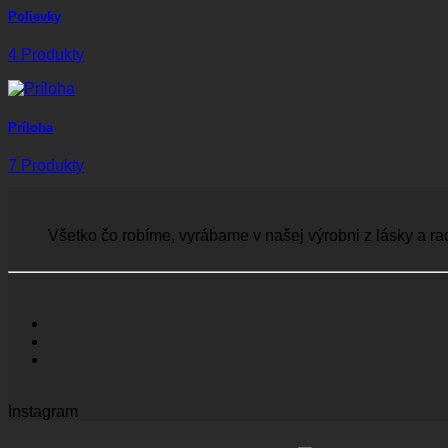
Polievky
4 Produkty
Príloha
7 Produkty
Všetko čo robíme, vyrábame v našej výrobni z lásky a ra
Instagram