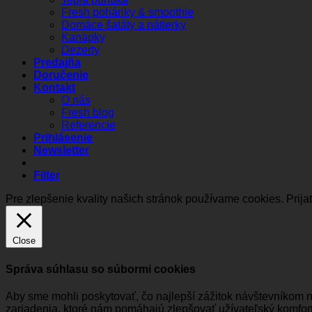
Fresh poháriky & smoothie
Domáce šaláty a nátierky
Kanapky
Dezerty
Predajňa
Doručenie
Kontakt
O nás
Fresh blog
Referencie
Prihlásenie
Newsletter
Filter
Pre zlepšenie kvality našich stránok používame cookies.
Prija
Close
Správa súhlasu so súbormi cookies
Aby sme mohli poskytovať, čo najlepší zážitok návštevníkom 
zariadenia, ktoré nám pomáhajú zlepšovať užívateľský komfort