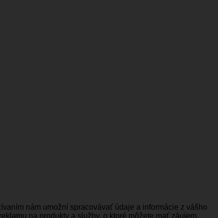
užívaním nám umožní spracovávať údaje a informácie z vášho
 reklamu na produkty a služby, o ktoré môžete mať záujem.