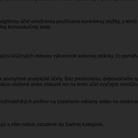
legitímny účel umožnenia používania konkrétnej služby, o ktorú
kej komunikačnej siete.
ýzu kľúčových indexov výkonnosti webovej stránky, čo pomáha 
na anonymné analytické účely. Bez predvolania, dobrovoľného s
ácie uložené alebo získané len na tento účel zvyčajne nemôžu p
používateľských profilov na zasielanie reklamy alebo na sledov
ujú a ešte neboli zaradené do žiadnej kategórie.