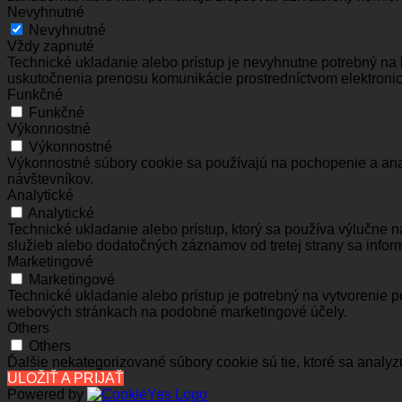
Nevyhnutné
Nevyhnutné
Vždy zapnuté
Technické ukladanie alebo prístup je nevyhnutne potrebný na 
uskutočnenia prenosu komunikácie prostredníctvom elektronic
Funkčné
Funkčné
Výkonnostné
Výkonnostné
Výkonnostné súbory cookie sa používajú na pochopenie a anal
návštevníkov.
Analytické
Analytické
Technické ukladanie alebo prístup, ktorý sa používa výlučne 
služieb alebo dodatočných záznamov od tretej strany sa inform
Marketingové
Marketingové
Technické ukladanie alebo prístup je potrebný na vytvorenie 
webových stránkach na podobné marketingové účely.
Others
Others
Ďalšie nekategorizované súbory cookie sú tie, ktoré sa analyz
ULOŽIŤ A PRIJAŤ
Powered by