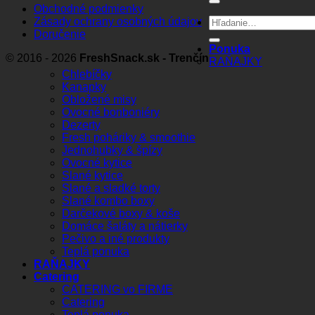
Obchodné podmienky
Hľadať:
Zásady ochrany osobných údajov
Doručenie
Ponuka
© 2016 - 2026
FreshSnack.sk - Trenčín
RAŇAJKY
Chlebíčky
Kanapky
Obložené misy
Ovocné bonboniéry
Dezerty
Fresh poháriky & smoothie
Jednohubky & špízy
Ovocné kytice
Slané kytice
Slané a sladké torty
Slané kombo boxy
Darčekové boxy & koše
Domáce šaláty a nátierky
Pečivo a iné produkty
Teplá ponuka
RAŇAJKY
Catering
CATERING vo FIRME
Catering
Teplá ponuka