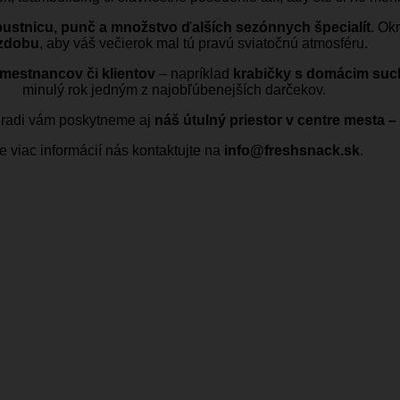
pustnicu, punč a množstvo ďalších sezónnych špecialít
. Ok
zdobu
, aby váš večierok mal tú pravú sviatočnú atmosféru.
mestnancov či klientov
– napríklad
krabičky s domácim su
minulý rok jedným z najobľúbenejších darčekov.
, radi vám poskytneme aj
náš útulný priestor v centre mesta 
e viac informácií nás kontaktujte na
info@freshsnack.sk
.