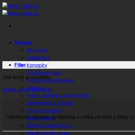
Preskočiť
na
obsah
Ponuka
RAŇAJKY
Chlebíčky
Kanapky
Filter
Obložené misy
Váš košík je prázdny.
Ovocné bonboniéry
Dezerty
Vrátiť sa do obchodu
Fresh poháriky & smoothie
Jednohubky & špízy
Ovocné kytice
Všetko čo robíme, vyrábame v našej výrobni z lásky a 
Slané kytice
Slané a sladké torty
Slané kombo boxy