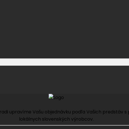
radi upravíme Vašu objednávku podľa Vašich predstáv s po
lokálnych slovenských výrobcov.