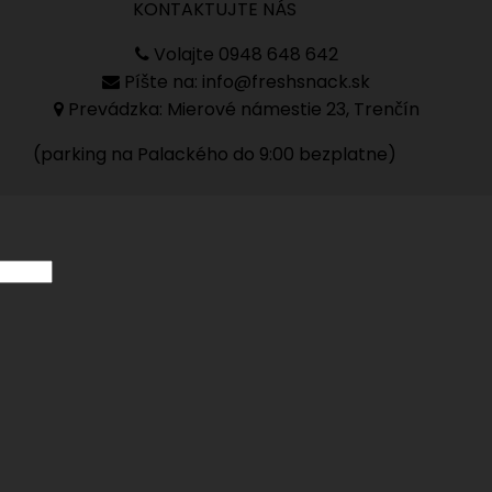
KONTAKTUJTE NÁS
Volajte 0948 648 642
Píšte na: info@freshsnack.sk
Prevádzka: Mierové námestie 23, Trenčín
(parking na Palackého do 9:00 bezplatne)