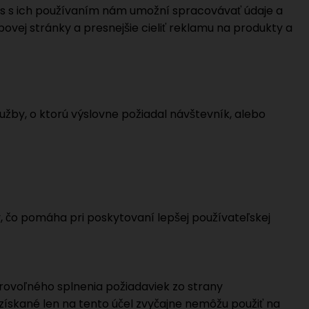
as s ich používaním nám umožní spracovávať údaje a
vej stránky a presnejšie cieliť reklamu na produkty a
žby, o ktorú výslovne požiadal návštevník, alebo
 čo pomáha pri poskytovaní lepšej používateľskej
brovoľného splnenia požiadaviek zo strany
ískané len na tento účel zvyčajne nemôžu použiť na