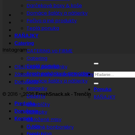
Darčekové boxy & koše
Domáce šaláty a nátierky
Pečivo a iné produkty
Teplá ponuka
RAŇAJKY
Catering
Instagram
CATERING vo FIRME
Catering
Teplá ponuka
Obchodné podmienky
Fresh poháriky & smoothie
Hľadať:
Zásady ochrany osobných údajov
Domáce šaláty a nátierky
Doručenie
Kanapky
Ponuka
© 2016 - 2026
FreshSnack.sk - Trenčín
Dezerty
RAŇAJKY
Predajňa
Chlebíčky
Doručenie
Kanapky
Kontakt
Obložené misy
O nás
Ovocné bonboniéry
Fresh blog
Dezerty