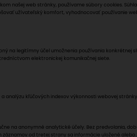
níkom našej web stránky, používame súbory cookies. Súhl
šovať užívateľský komfort, vyhodnocovať používanie webo
ný na legitímny účel umožnenia používania konkrétnej slu
tredníctvom elektronickej komunikačnej siete.
a analýzu kľúčových indexov výkonnosti webovej stránky,
lučne na anonymné analytické účely. Bez predvolania, do
záznamov od tretej strany sa informácie uložené alebo z