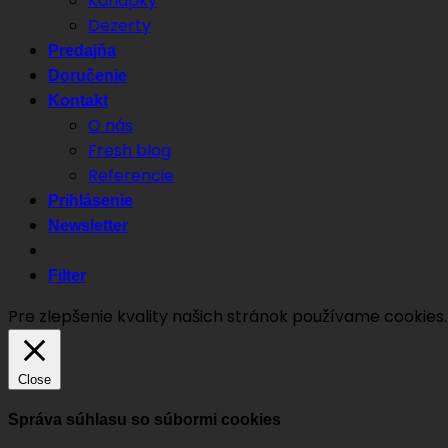
Kanapky
Dezerty
Predajňa
Doručenie
Kontakt
O nás
Fresh blog
Referencie
Prihlásenie
Newsletter
Filter
Pre zlepšenie kvality našich stránok používame cookies
Close
Správa súhlasu so súbormi cookies