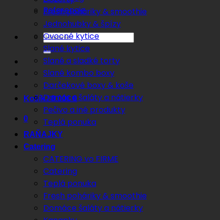
Referencie
Fresh poháriky & smoothie
Jednohubky & špízy
Ovocné kytice
Hľadať:
Slané kytice
Slané a sladké torty
Slané kombo boxy
Darčekové boxy & koše
Domáce šaláty a nátierky
Košík /
0.00
€
0
Pečivo a iné produkty
0
Teplá ponuka
RAŇAJKY
Catering
CATERING vo FIRME
Catering
Teplá ponuka
Fresh poháriky & smoothie
Domáce šaláty a nátierky