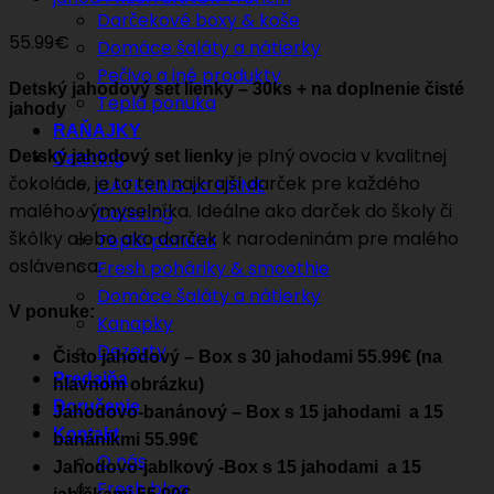
Darčekové boxy & koše
55.99
€
Domáce šaláty a nátierky
Pečivo a iné produkty
Detský jahodový set lienky – 30ks + na doplnenie čisté
Teplá ponuka
jahody
RAŇAJKY
je plný ovocia v kvalitnej
Detský jahodový set lienky
Catering
čokoláde, je to ten najkrajší darček pre každého
CATERING vo FIRME
malého výmyselníka. Ideálne ako darček do školy či
Catering
škôlky alebo ako darček k narodeninám pre malého
Teplá ponuka
oslávenca.
Fresh poháriky & smoothie
Domáce šaláty a nátierky
V ponuke:
Kanapky
Dezerty
Čisto jahodový – Box s 30 jahodami 55.99€ (na
Predajňa
hlavnom obrázku)
Doručenie
Jahodovo-banánový – Box s 15 jahodami a 15
Kontakt
banánikmi 55.99€
O nás
Jahodovo-jablkový -Box s 15 jahodami a 15
Fresh blog