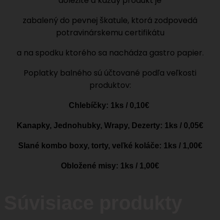
dôležité a každý produkt je
zabalený do pevnej škatule, ktorá zodpovedá
potravinárskemu certifikátu
a na spodku ktorého sa nachádza gastro papier.
Poplatky balného sú účtované podľa veľkosti
produktov:
Chlebíčky: 1ks / 0,10€
Kanapky, Jednohubky, Wrapy, Dezerty: 1ks / 0,05€
Slané kombo boxy, torty, veľké koláče: 1ks / 1,00€
Obložené misy: 1ks / 1,00€
Súvisiace produkty