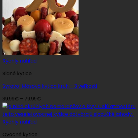
Rýchly náhľad
Slané kytice
Syrovo-Mäsová kytica kruh – 3 veľkosti
Price
39.99
€
–
79.99
€
range:
39.99€
through
Rýchly náhľad
79.99€
Ovocné kytice