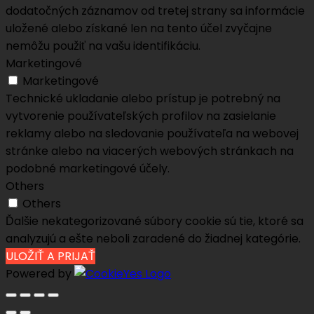
dodatočných záznamov od tretej strany sa informácie
uložené alebo získané len na tento účel zvyčajne
nemôžu použiť na vašu identifikáciu.
Marketingové
Marketingové
Technické ukladanie alebo prístup je potrebný na
vytvorenie používateľských profilov na zasielanie
reklamy alebo na sledovanie používateľa na webovej
stránke alebo na viacerých webových stránkach na
podobné marketingové účely.
Others
Others
Ďalšie nekategorizované súbory cookie sú tie, ktoré sa
analyzujú a ešte neboli zaradené do žiadnej kategórie.
ULOŽIŤ A PRIJAŤ
Powered by