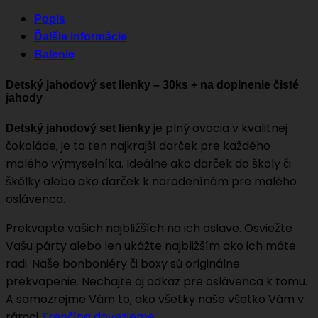
Popis
Ďalšie informácie
Balenie
Detský jahodový set lienky – 30ks + na doplnenie čisté
jahody
je plný ovocia v kvalitnej
Detský jahodový set lienky
čokoláde, je to ten najkrajší darček pre každého
malého výmyselníka. Ideálne ako darček do školy či
škôlky alebo ako darček k narodenínám pre malého
oslávenca.
Prekvapte vašich najbližších na ich oslave. Osviežte
Vašu párty alebo len ukážte najbližším ako ich máte
radi. Naše bonboniéry či boxy sú originálne
prekvapenie. Nechajte aj odkaz pre oslávenca k tomu.
A samozrejme Vám to, ako všetky naše všetko Vám v
rámci
Trenčína dovezieme.