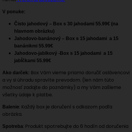
V ponuke:
Čisto jahodový – Box s 30 jahodami 55.99€ (na
hlavnom obrázku)
Jahodovo-banánový – Box s 15 jahodami a 15
banánikmi 55.99€
Jahodovo-jablkový -Box s 15 jahodami a 15
jabĺčkami 55.99€
Box Vám vieme priamo doručiť oslávencovi
Ako darček:
a vy si úhradu spravíte prevodom. (len nám túto
možnosť zadajte do poznámky) a my Vám zašleme
všetky údaje k platbe.
: Každý box je doručení s odkazom podľa
Balenie
obrázka.
: Produkt spotrebujte do 6 hodín od doručenia
Spotreba