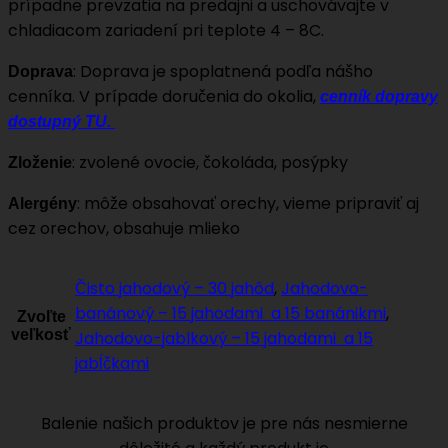
prípadne prevzatia na predajni a uschovávajte v
chladiacom zariadení pri teplote 4 – 8C.
: Doprava je spoplatnená podľa nášho
Doprava
cenníka. V prípade doručenia do okolia,
cenník dopravy
dostupný TU.
: zvolené ovocie, čokoláda, posýpky
Zloženie
: môže obsahovať orechy, vieme pripraviť aj
Alergény
cez orechov, obsahuje mlieko
Čisto jahodový – 30 jahôd
,
Jahodovo-
banánový – 15 jahodami a 15 banánikmi
,
Zvoľte
veľkosť
Jahodovo-jablkový – 15 jahodami a 15
jabĺčkami
Balenie našich produktov je pre nás nesmierne