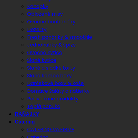
Kanapky
Obložené misy
Ovocné bonboniéry
Dezerty
Fresh poháriky & smoothie
Jednohubky & špízy
Ovocné kytice
Slané kytice
Slané a sladké torty
Slané kombo boxy
Darčekové boxy & koše
Domáce šaláty a nátierky
Pečivo a iné produkty
Teplá ponuka
RAŇAJKY
Catering
CATERING vo FIRME
Catering