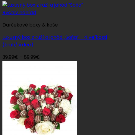
range:
39.99€
Rýchly náhľad
through
Darčekové boxy & koše
79.99€
Luxusný box z ruží a jahôd „Soňa“ – 4 veľkosti
(kruh/srdce)
Price
39.99
€
–
89.99
€
range:
39.99€
through
89.99€