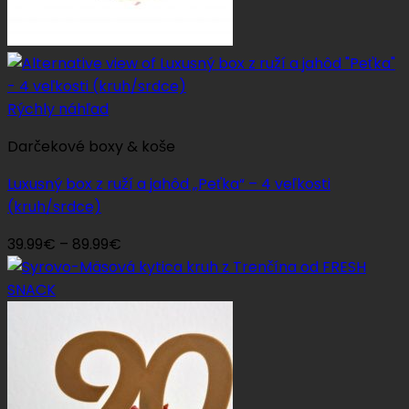
Rýchly náhľad
Darčekové boxy & koše
Luxusný box z ruží a jahôd „Peťka“ – 4 veľkosti
(kruh/srdce)
Price
39.99
€
–
89.99
€
range:
39.99€
through
89.99€