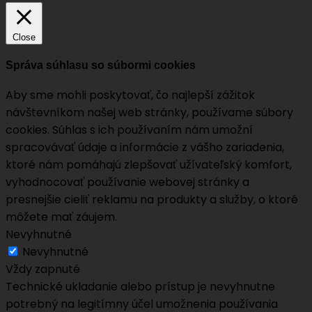
Close
Správa súhlasu so súbormi cookies
Aby sme mohli poskytovať, čo najlepší zážitok
návštevníkom našej web stránky, používame súbory
cookies. Súhlas s ich používaním nám umožní
spracovávať údaje a informácie z vášho zariadenia,
ktoré nám pomáhajú zlepšovať užívateľský komfort,
vyhodnocovať používanie webovej stránky a
presnejšie cieliť reklamu na produkty a služby, o ktoré
môžete mať záujem.
Nevyhnutné
Nevyhnutné
Vždy zapnuté
Technické ukladanie alebo prístup je nevyhnutne
potrebný na legitímny účel umožnenia používania