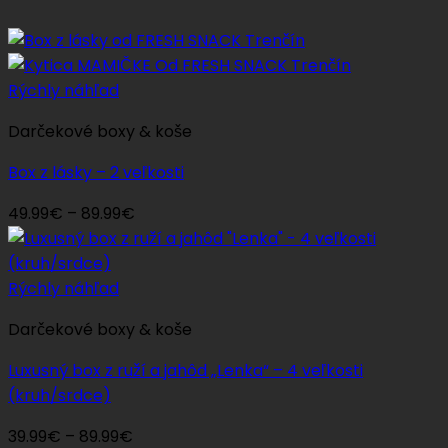
Rýchly náhľad
Darčekové boxy & koše
Box z lásky – 2 veľkosti
Price
49.99
€
–
89.99
€
range:
49.99€
through
Rýchly náhľad
89.99€
Darčekové boxy & koše
Luxusný box z ruží a jahôd „Lenka“ – 4 veľkosti
(kruh/srdce)
Price
39.99
€
–
89.99
€