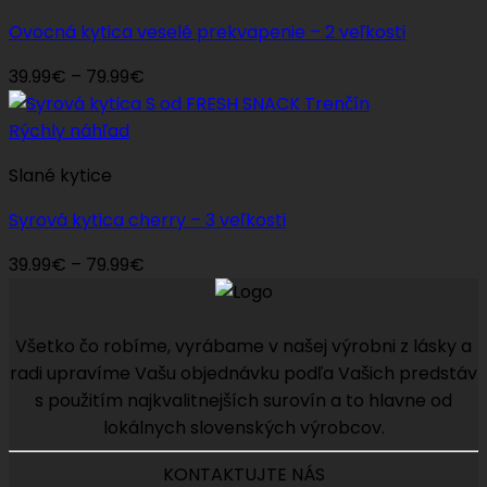
Ovocná kytica veselé prekvapenie – 2 veľkosti
Price
39.99
€
–
79.99
€
range:
39.99€
Rýchly náhľad
through
Slané kytice
79.99€
Syrová kytica cherry – 3 veľkosti
Price
39.99
€
–
79.99
€
range:
39.99€
through
Všetko čo robíme, vyrábame v našej výrobni z lásky a
79.99€
radi upravíme Vašu objednávku podľa Vašich predstáv
s použitím najkvalitnejších surovín a to hlavne od
lokálnych slovenských výrobcov.
KONTAKTUJTE NÁS