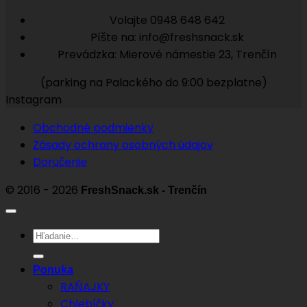
Volajte 0948 648 642
Píšte na: info@freshsnack.sk
Prevádzka: Mierové námestie 23, Trenčín
(parking na Palackého do 9:00 bezplatne)
Instagram
Obchodné podmienky
Zásady ochrany osobných údajov
Doručenie
© 2016 - 2026
FreshSnack.sk - Trenčín
Hľadať:
Ponuka
RAŇAJKY
Chlebíčky