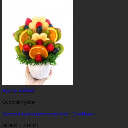
range:
39.99€
through
89.99€
Rýchly náhľad
Ovocné kytice
Ovocná kytica pomarančová – 2 veľkosti
Price
39.99
€
–
79.99
€