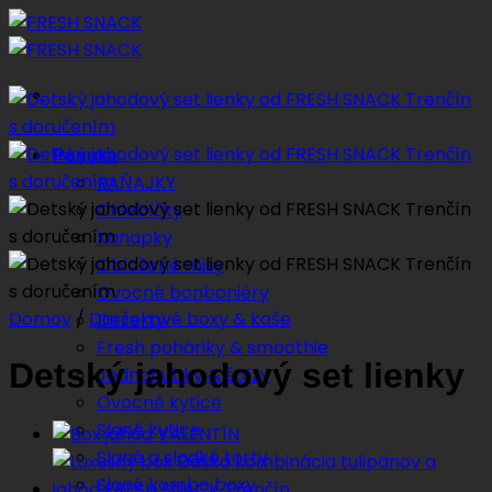
Preskočiť
na
obsah
Ponuka
RAŇAJKY
Chlebíčky
Kanapky
Obložené misy
Ovocné bonboniéry
Domov
/
Darčekové boxy & koše
Dezerty
Fresh poháriky & smoothie
Detský jahodový set lienky
Jednohubky & špízy
Ovocné kytice
Slané kytice
Slané a sladké torty
Slané kombo boxy