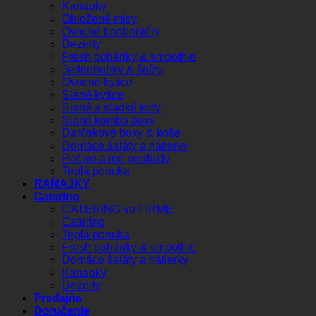
Kanapky
Obložené misy
Ovocné bonboniéry
Dezerty
Fresh poháriky & smoothie
Jednohubky & špízy
Ovocné kytice
Slané kytice
Slané a sladké torty
Slané kombo boxy
Darčekové boxy & koše
Domáce šaláty a nátierky
Pečivo a iné produkty
Teplá ponuka
RAŇAJKY
Catering
CATERING vo FIRME
Catering
Teplá ponuka
Fresh poháriky & smoothie
Domáce šaláty a nátierky
Kanapky
Dezerty
Predajňa
Doručenie