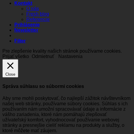
Kontakt
O nás
Fresh blog
Referencie
Prihlásenie
Newsletter
Filter
Pre zlepšenie kvality našich stránok používame cookies.
Prijať všetko
Odmietnuť
Nastavenia
Close
Správa súhlasu so súbormi cookies
Aby sme mohli poskytovať, čo najlepší zážitok návštevníkom
našej web stránky, používame súbory cookies. Súhlas s ich
používaním nám umožní spracovávať údaje a informácie z
vášho zariadenia, ktoré nám pomáhajú zlepšovať
užívateľský komfort, vyhodnocovať používanie webovej
stránky a presnejšie cieliť reklamu na produkty a služby, o
ktoré môžete mať záujem.