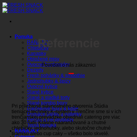
Preskočiť
na
obsah
Ponuka
Referencie
RAŇAJKY
Chlebíčky
Kanapky
Obložené misy
Ovocné bonboniéry
Povedali o nás zákaznici
Dezerty
Fresh poháriky & smoothie
Jednohubky & špízy
Ovocné kytice
Slané kytice
Slané a sladké torty
Slané kombo boxy
Pri príležitosti slávnostného otvorenia Štúdia
Darčekové boxy & koše
tieniacej techniky K-system v Trenčíne sme si v ich
Domáce šaláty a nátierky
trenčianskej prevádzke objednali catering pre viac
Pečivo a iné produkty
ako 30 ľudí. Krásne naaranžované a chutné
Teplá ponuka
chlebíčky, jednohubky, alebo skutočne chutné
RAŇAJKY
tiramisu alebo cup caky – všetko bolo skvelé.
Catering