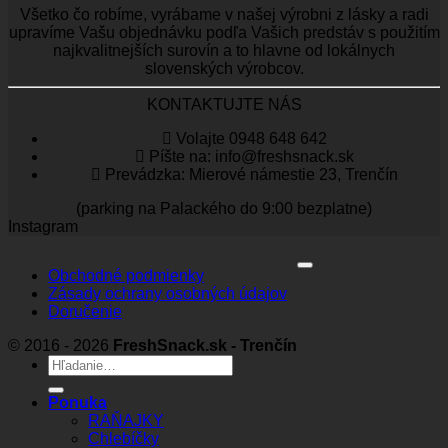
Všetko čo robíme, vyrábame v našej výrobni z lásky a radi
upravíme Vašu objednávku podľa Vašich predstáv s použitím
najkvalitnejších surovín a to hlavne od lokálnych
slovenských výrobcov.
KONTAKTUJTE NÁS
Volajte 0948 648 642
Píšte na: info@freshsnack.sk
Prevádzka: Mierové námestie 23, Trenčín
(parking na Palackého do 9:00 bezplatne)
Instagram
Obchodné podmienky
Zásady ochrany osobných údajov
Doručenie
© 2016 - 2026
FreshSnack.sk - Trenčín
Hľadať:
Ponuka
RAŇAJKY
Chlebíčky