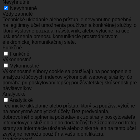
Nevyhnutné
Nevyhnutné
Vždy zapnuté
Technické ukladanie alebo prístup je nevyhnutne potrebný
na legitímny účel umožnenia používania konkrétnej služby, o
ktorú výslovne požiadal návštevník, alebo výlučne na účel
uskutočnenia prenosu komunikácie prostredníctvom
elektronickej komunikačnej siete.
Funkčné
Funkčné
Výkonnostné
Výkonnostné
Výkonnostné súbory cookie sa používajú na pochopenie a
analýzu kľúčových indexov výkonnosti webovej stránky, čo
pomáha pri poskytovaní lepšej používateľskej skúsenosti pre
návštevníkov.
Analytické
Analytické
Technické ukladanie alebo prístup, ktorý sa používa výlučne
na anonymné analytické účely. Bez predvolania,
dobrovoľného splnenia požiadaviek zo strany poskytovateľa
internetových služieb alebo dodatočných záznamov od tretej
strany sa informácie uložené alebo získané len na tento účel
zvyčajne nemôžu použiť na vašu identifikáciu.
Marketingové