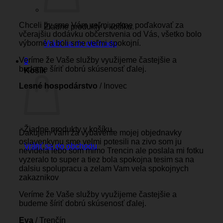
Chceli by sme Vám veľmi pekne poďakovať za
Žiadne produkty v košíku.
včerajšiu dodávku občerstvenia od Vás, všetko bolo
výborné a boli sme veľmi spokojní.
Vrátiť sa do obchodu
Veríme že Vaše služby využijeme častejšie a
0
budeme šíriť dobrú skúsenosť ďalej.
Košík
Lesné hospodárstvo
/
Inovec
Žiadne produkty v košíku.
Ďakujem Vam za vybavenie mojej objednavky
oslavenkynu sme velmi potesili na zivo som ju
Vrátiť sa do obchodu
nevidela lebo som mimo Trencin ale poslala mi fotku
vyzeralo to super a tiez bola spokojna tesim sa na
dalsiu spolupracu a zelam Vam vela spokojnych
zakaznikov
Veríme že Vaše služby využijeme častejšie a
budeme šíriť dobrú skúsenosť ďalej.
Eva
/
Trenčín