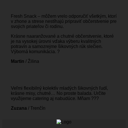
Fresh Snack – môžem vrelo odporučiť všetkým, ktorí
v zhone a strese nestíhajú pripraviť občerstvenie pre
svojich priateľov či rodinu.
Krásne naaranžované a chutné občerstvenie, ktoré
je na vysokej úrovni vďaka výberu kvalitných
potravín a samozrejme šikovných rúk slečien.
Výborná komunikácia. ?
Martin
/
Žilina
Veľmi flexibilný kolektív mladých šikovných ľudí,
krásne misy, chutné… No proste balada. Určite
využijeme catering aj nabudúce. Mňam ???
Zuzana
/
Trenčín