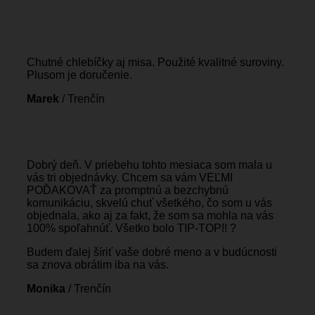
Chutné chlebíčky aj misa. Použité kvalitné suroviny.
Plusom je doručenie.
Marek
/
Trenčín
Dobrý deň. V priebehu tohto mesiaca som mala u
vás tri objednávky. Chcem sa vám VEĽMI
POĎAKOVAŤ za promptnú a bezchybnú
komunikáciu, skvelú chuť všetkého, čo som u vás
objednala, ako aj za fakt, že som sa mohla na vás
100% spoľahnúť. Všetko bolo TIP-TOP!! ?
Budem ďalej šíriť vaše dobré meno a v budúcnosti
sa znova obrátim iba na vás.
Monika
/
Trenčín