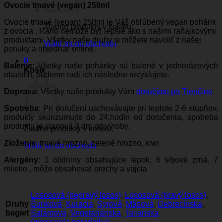
Ovocie tmavé (vegan) 250ml
Ovocie tmavé (vegan) 250ml je Váš obľúbený vegan pohárik
Žiadne produkty v košíku.
z ovocia . Ráno nemôže byť lepšie ako s našimi raňajkovými
produktami. Všetky naše druhy si môžete navoliť z našej
Vrátiť sa do obchodu
ponuky a objednať online.
0
Balenie
: Všetky naše poháriky sú balené v jednorázových
Košík
obaloch, budeme radi ich následne recyklujete.
Doprava:
Všetky naše produkty Vám
doručíme po Trenčíne
.
Spotreba
: Pri doručení uschovávajte pri teplote 2-6 stupňov,
produkty skonzumujte do 24.hodín od doručenia, spotreba
produktu je stanová 3 dni od výroby.
Žiadne produkty v košíku.
Zloženie
: tmavé hrozno, zelené hrozno, kiwi
Vrátiť sa do obchodu
Alergény
: 1 obilniny obsahujúce lepok, 6 sójové zrná, 7
mlieko , môže obsahovať orechy a vajcia
Lososová (nepravý losos)
,
Lososová (pravý losos)
,
Druhy
Šunková
,
Kuracia
,
Syrová
,
Mäsová
,
Debrecínska
,
bagiet
Salámová
,
Vegetariánska
,
Talianska
(mozzarela,paradajka)