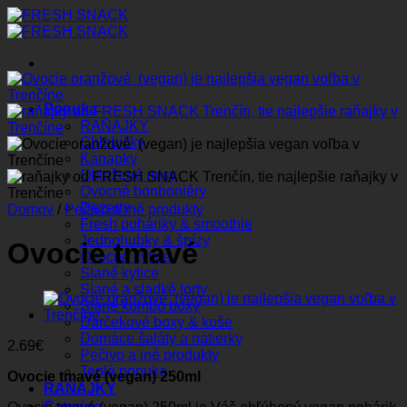
Preskočiť
na
obsah
Ponuka
RAŇAJKY
Chlebíčky
Kanapky
Obložené misy
Ovocné bonboniéry
Dezerty
Domov
/
Pečivo a iné produkty
Fresh poháriky & smoothie
Jednohubky & špízy
Ovocie tmavé
Ovocné kytice
Slané kytice
Slané a sladké torty
Slané kombo boxy
Darčekové boxy & koše
Domáce šaláty a nátierky
2.69
€
Pečivo a iné produkty
Teplá ponuka
Ovocie tmavé (vegan) 250ml
RAŇAJKY
Catering