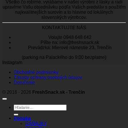
Všetko čo robíme, vyrábame v našej výrobni z lásky a radi
upravíme Vašu objednávku podľa Vašich predstáv s použitím
najkvalitnejších surovín a to hlavne od lokálnych
slovenských výrobcov.
KONTAKTUJTE NÁS
Volajte 0948 648 642
Píšte na: info@freshsnack.sk
Prevádzka: Mierové námestie 23, Trenčín
(parking na Palackého do 9:00 bezplatne)
Instagram
Obchodné podmienky
Zásady ochrany osobných údajov
Doručenie
© 2016 - 2026
FreshSnack.sk - Trenčín
Hľadať:
Ponuka
RAŇAJKY