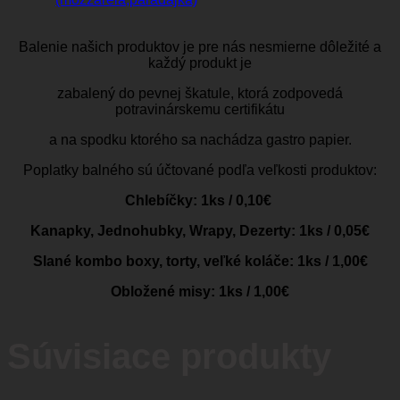
Balenie našich produktov je pre nás nesmierne dôležité a
každý produkt je
zabalený do pevnej škatule, ktorá zodpovedá
potravinárskemu certifikátu
a na spodku ktorého sa nachádza gastro papier.
Poplatky balného sú účtované podľa veľkosti produktov:
Chlebíčky: 1ks / 0,10€
Kanapky, Jednohubky, Wrapy, Dezerty: 1ks / 0,05€
Slané kombo boxy, torty, veľké koláče: 1ks / 1,00€
Obložené misy: 1ks / 1,00€
Súvisiace produkty