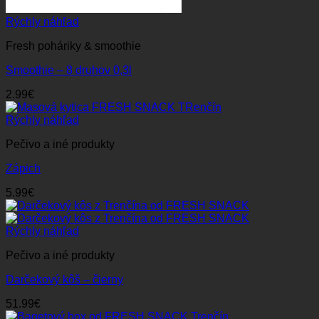
Rýchly náhľad
Fresh poháriky & smoothie
Smoothie – 8 druhov 0,3l
2.99
€
Rýchly náhľad
Pečivo a iné produkty
Zápich
5.99
€
Rýchly náhľad
Pečivo a iné produkty
Darčekový kôš – čierny
51.99
€