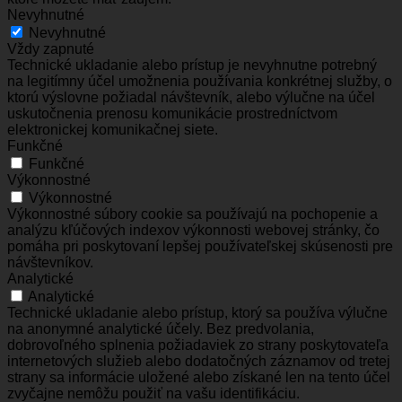
Nevyhnutné
Nevyhnutné
Vždy zapnuté
Technické ukladanie alebo prístup je nevyhnutne potrebný
na legitímny účel umožnenia používania konkrétnej služby, o
ktorú výslovne požiadal návštevník, alebo výlučne na účel
uskutočnenia prenosu komunikácie prostredníctvom
elektronickej komunikačnej siete.
Funkčné
Funkčné
Výkonnostné
Výkonnostné
Výkonnostné súbory cookie sa používajú na pochopenie a
analýzu kľúčových indexov výkonnosti webovej stránky, čo
pomáha pri poskytovaní lepšej používateľskej skúsenosti pre
návštevníkov.
Analytické
Analytické
Technické ukladanie alebo prístup, ktorý sa používa výlučne
na anonymné analytické účely. Bez predvolania,
dobrovoľného splnenia požiadaviek zo strany poskytovateľa
internetových služieb alebo dodatočných záznamov od tretej
strany sa informácie uložené alebo získané len na tento účel
zvyčajne nemôžu použiť na vašu identifikáciu.