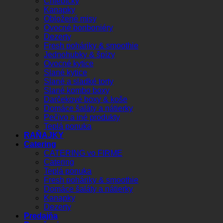
Chlebíčky
Kanapky
Obložené misy
Ovocné bonboniéry
Dezerty
Fresh poháriky & smoothie
Jednohubky & špízy
Ovocné kytice
Slané kytice
Slané a sladké torty
Slané kombo boxy
Darčekové boxy & koše
Domáce šaláty a nátierky
Pečivo a iné produkty
Teplá ponuka
RAŇAJKY
Catering
CATERING vo FIRME
Catering
Teplá ponuka
Fresh poháriky & smoothie
Domáce šaláty a nátierky
Kanapky
Dezerty
Predajňa