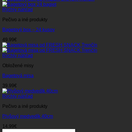
Rýchly náhľad
Pečivo a iné produkty
Bagetový box – 24 kusov
49.99
€
Rýchly náhľad
Obložené misy
Bagetová misa
39.99
€
Rýchly náhľad
Pečivo a iné produkty
Plyšový medvedík 40cm
14.99
€