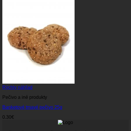
Rýchly náhľad
Pečivo a iné produkty
Banketové tmavé pečivo 25g
0.30
€