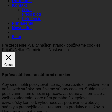
Doručenie
Kontakt
O nás
Fresh blog
Referencie
Prihlásenie
Newsletter
Filter
Pre zlepšenie kvality našich stránok používame cookies.
Prijať všetko
Odmietnuť
Nastavenia
Close
Správa súhlasu so súbormi cookies
Aby sme mohli poskytovať, čo najlepší zážitok návštevníkom
našej web stránky, používame súbory cookies. Súhlas s ich
používaním nám umožní spracovávať údaje a informácie z
vášho zariadenia, ktoré nám pomáhajú zlepšovať
užívateľský komfort, vyhodnocovať používanie webovej
stránky a presnejšie cieliť reklamu na produkty a služby, o
ktoré môžete mať záujem.