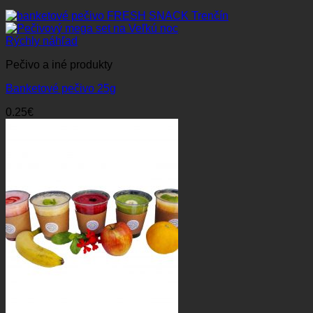
Rýchly náhľad
Pečivo a iné produkty
Banketové pečivo 25g
0.25
€