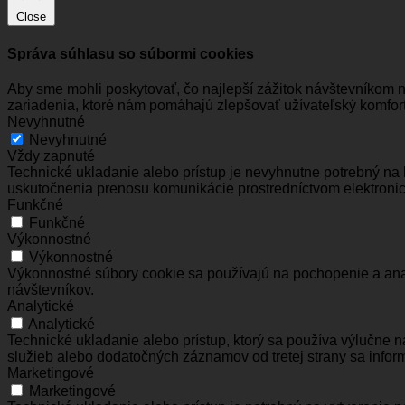
Close
Správa súhlasu so súbormi cookies
Aby sme mohli poskytovať, čo najlepší zážitok návštevníkom 
zariadenia, ktoré nám pomáhajú zlepšovať užívateľský komfort
Nevyhnutné
Nevyhnutné
Vždy zapnuté
Technické ukladanie alebo prístup je nevyhnutne potrebný na 
uskutočnenia prenosu komunikácie prostredníctvom elektronic
Funkčné
Funkčné
Výkonnostné
Výkonnostné
Výkonnostné súbory cookie sa používajú na pochopenie a anal
návštevníkov.
Analytické
Analytické
Technické ukladanie alebo prístup, ktorý sa používa výlučne 
služieb alebo dodatočných záznamov od tretej strany sa inform
Marketingové
Marketingové