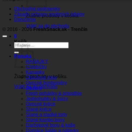
Obchodné podmienky
Zásady ochrany osobných údajov
Žiadne produkty v košíku.
Doručenie
Vrátiť sa do obchodu
© 2016 - 2026
FreshSnack.sk - Trenčín
0
Košík
Hľadať:
Ponuka
RAŇAJKY
Chlebíčky
Kanapky
Žiadne produkty v košíku.
Obložené misy
Ovocné bonboniéry
Vrátiť sa do obchodu
Dezerty
Fresh poháriky & smoothie
Jednohubky & špízy
Ovocné kytice
Slané kytice
Slané a sladké torty
Slané kombo boxy
Darčekové boxy & koše
Domáce šaláty a nátierky