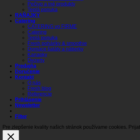
Pečivo a iné produkty
Teplá ponuka
RAŇAJKY
Catering
CATERING vo FIRME
Catering
Teplá ponuka
Fresh poháriky & smoothie
Domáce šaláty a nátierky
Kanapky
Dezerty
Predajňa
Doručenie
Kontakt
O nás
Fresh blog
Referencie
Prihlásenie
Newsletter
Filter
Pre zlepšenie kvality našich stránok používame cookies.
Prija