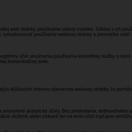
našej web stránky, používame súbory cookies. Súhlas s ich po
, vyhodnocovať používanie webovej stránky a presnejšie cieliť
legitímny účel umožnenia používania konkrétnej služby, o ktorú
kej komunikačnej siete.
ýzu kľúčových indexov výkonnosti webovej stránky, čo pomáha 
na anonymné analytické účely. Bez predvolania, dobrovoľného s
ácie uložené alebo získané len na tento účel zvyčajne nemôžu p