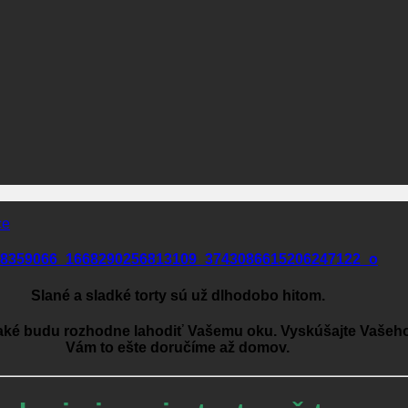
ce
Slané a sladké torty sú už dlhodobo hitom.
 aké budu rozhodne lahodiť Vašemu oku. Vyskúšajte Vašeho
Vám to ešte doručíme až domov.