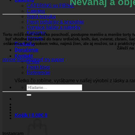
Neváhaj a obj
CATERING vo FIRME
Catering
Teplá ponuka
Fresh poháriky & smoothie
Domáce šaláty a nátierky
Kanapky
Tortu môže mať niekoľko poschodí, postupne menšie a menšie torty tvo
Dezerty
byť vhodne upravené do tvaru srdiečok, kníh, áut, zvierat, zbraní, 
Predajňa
oslávenca. Pri vysokom veku, najmä žien, ale aj mužov, sa z praktický
Záleží na 
Doručenie
Kontakt
online essays
proof my paper
O nás
Fresh blog
Referencie
Všetko čo robíme, vyrábame v našej výrobni z lásky a ra
Hľadať:
Košík /
0.00
€
0
Instagram