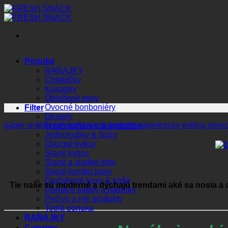
Preskočiť
na
obsah
Ponuka
RAŇAJKY
Chlebíčky
Kanapky
Obložené misy
Ovocné bonboniéry
Filter
Dezerty
paper writing service
buy essays
term paper
essay writing servi
Fresh poháriky & smoothie
Jednohubky & špízy
Ovocné kytice
Slané kytice
Slané a sladké torty
Slané kombo boxy
Darčekové boxy & koše
Tie naše sú moderné a dýchajú trendami aké sa nosia a
Domáce šaláty a nátierky
Pečivo a iné produkty
Teplá ponuka
RAŇAJKY
Catering