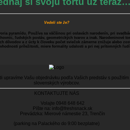
ednaj si svoju tortu už teraz
Vedeli ste že?
ria pyramídu. Používa sa väčšinou pri oslavách narodenín, pri svadbác
šachovníc, ľudských postáv, geometrických tvarov a inak. Narodeninové
ch dôvodov a z úcty k človeku počet sviečok zámerne znižuje alebo zostá
vhodnosti príležitosti, miere formality udalosti a pri nej prítomných ľudí
di upravíme Vašu objednávku podľa Vašich predstáv s použitím n
slovenských výrobcov.
KONTAKTUJTE NÁS
Volajte 0948 648 642
Píšte na: info@freshsnack.sk
Prevádzka: Mierové námestie 23, Trenčín
(parking na Palackého do 9:00 bezplatne)