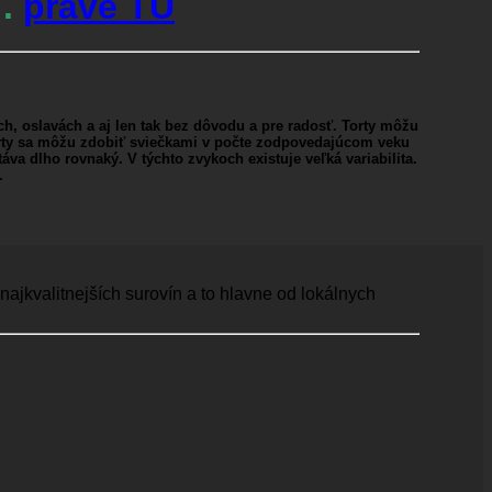
….
práve TU
h, oslavách a aj len tak bez dôvodu a pre radosť. Torty môžu
 torty sa môžu zdobiť sviečkami v počte zodpovedajúcom veku
va dlho rovnaký. V týchto zvykoch existuje veľká variabilita.
.
ajkvalitnejších surovín a to hlavne od lokálnych