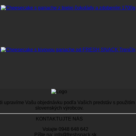
di upravíme Vašu objednávku podľa Vašich predstáv s použitím n
slovenských výrobcov.
KONTAKTUJTE NÁS
Volajte 0948 648 642
Píšte na: info@freshsnack.sk