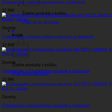
Cheesecake s jahodovou ganache a zdobením
32.99
€
Žiadne produkty v košíku.
Rýchly náhľad
Vrátiť sa do obchodu
Dezerty
0
Košík
Cheesecake s lesnou zmesou ganache a zdobením
32.99
€
Rýchly náhľad
Dezerty
Žiadne produkty v košíku.
Cheesecake s čokoládovou ganache a zdobením
Vrátiť sa do obchodu
32.99
€
Rýchly náhľad
Dezerty
Cheesecake s karamelovou ganache a zdobením