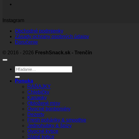
Instagram
Obchodné podmienky
Zásady ochrany osobných údajov
Doručenie
© 2016 - 2026
FreshSnack.sk - Trenčín
Hľadať:
Ponuka
RAŇAJKY
Chlebíčky
Kanapky
Obložené misy
Ovocné bonboniéry
Dezerty
Fresh poháriky & smoothie
Jednohubky & špízy
Ovocné kytice
Slané kytice