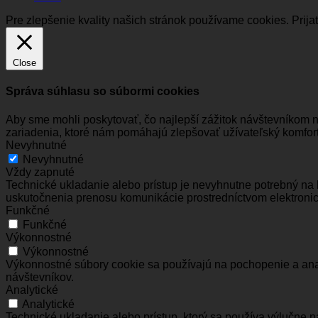
Pre zlepšenie kvality našich stránok používame cookies.
Prija
Close
Správa súhlasu so súbormi cookies
Aby sme mohli poskytovať, čo najlepší zážitok návštevníkom 
zariadenia, ktoré nám pomáhajú zlepšovať užívateľský komfort
Nevyhnutné
Nevyhnutné
Vždy zapnuté
Technické ukladanie alebo prístup je nevyhnutne potrebný na 
uskutočnenia prenosu komunikácie prostredníctvom elektronic
Funkčné
Funkčné
Výkonnostné
Výkonnostné
Výkonnostné súbory cookie sa používajú na pochopenie a anal
návštevníkov.
Analytické
Analytické
Technické ukladanie alebo prístup, ktorý sa používa výlučne 