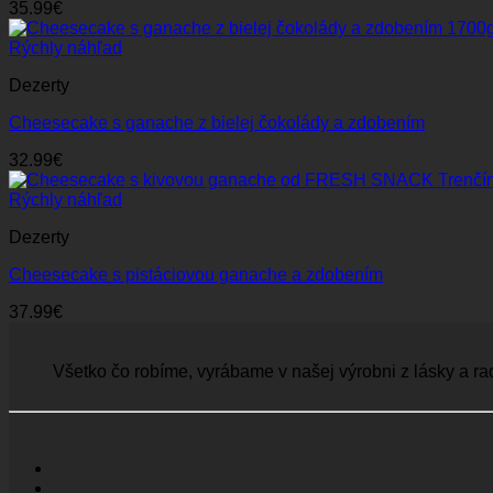
35.99
€
Rýchly náhľad
Dezerty
Cheesecake s ganache z bielej čokolády a zdobením
32.99
€
Rýchly náhľad
Dezerty
Cheesecake s pistáciovou ganache a zdobením
37.99
€
Všetko čo robíme, vyrábame v našej výrobni z lásky a ra