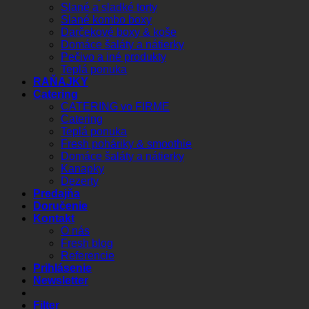
Slané a sladké torty
Slané kombo boxy
Darčekové boxy & koše
Domáce šaláty a nátierky
Pečivo a iné produkty
Teplá ponuka
RAŇAJKY
Catering
CATERING vo FIRME
Catering
Teplá ponuka
Fresh poháriky & smoothie
Domáce šaláty a nátierky
Kanapky
Dezerty
Predajňa
Doručenie
Kontakt
O nás
Fresh blog
Referencie
Prihlásenie
Newsletter
Filter