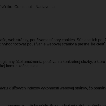
ť všetko
Odmietnuť
Nastavenia
našej web stránky, používame súbory cookies. Súhlas s ich po
, vyhodnocovať používanie webovej stránky a presnejšie cieliť
legitímny účel umožnenia používania konkrétnej služby, o ktorú
kej komunikačnej siete.
ýzu kľúčových indexov výkonnosti webovej stránky, čo pomáha 
na anonymné analytické účely. Bez predvolania, dobrovoľného s