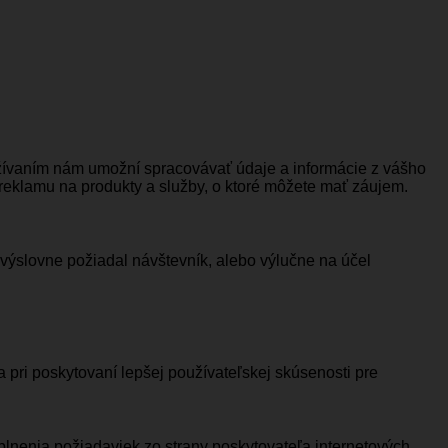
užívaním nám umožní spracovávať údaje a informácie z vášho
 reklamu na produkty a služby, o ktoré môžete mať záujem.
 výslovne požiadal návštevník, alebo výlučne na účel
pri poskytovaní lepšej používateľskej skúsenosti pre
plnenia požiadaviek zo strany poskytovateľa internetových