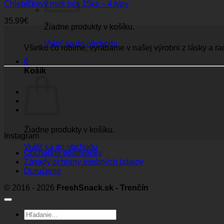
Chlebíčkový midi box 15ks – 4 typy
35.99
€
Žiadne produkty v košíku.
Vrátiť sa do obchodu
Všetko čo robíme, vyrábame v našej výrobni z lásky a ra
0
Košík
Žiadne produkty v košíku.
Instagram
Vrátiť sa do obchodu
Obchodné podmienky
Zásady ochrany osobných údajov
Doručenie
© 2016 - 2026
FreshSnack.sk - Trenčín
Hľadať: