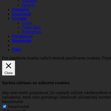
Kanapky
Dezerty
Predajňa
Doručenie
Kontakt
O nás
Fresh blog
Referencie
Prihlásenie
Newsletter
Filter
Pre zlepšenie kvality našich stránok používame cookies.
Prija
Close
Správa súhlasu so súbormi cookies
Aby sme mohli poskytovať, čo najlepší zážitok návštevníkom 
zariadenia, ktoré nám pomáhajú zlepšovať užívateľský komfort
Nevyhnutné
Nevyhnutné