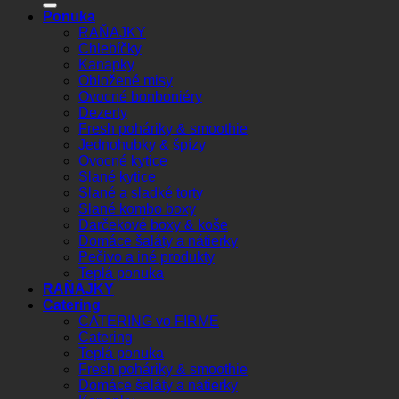
Ponuka
RAŇAJKY
Chlebíčky
Kanapky
Obložené misy
Ovocné bonboniéry
Dezerty
Fresh poháriky & smoothie
Jednohubky & špízy
Ovocné kytice
Slané kytice
Slané a sladké torty
Slané kombo boxy
Darčekové boxy & koše
Domáce šaláty a nátierky
Pečivo a iné produkty
Teplá ponuka
RAŇAJKY
Catering
CATERING vo FIRME
Catering
Teplá ponuka
Fresh poháriky & smoothie
Domáce šaláty a nátierky