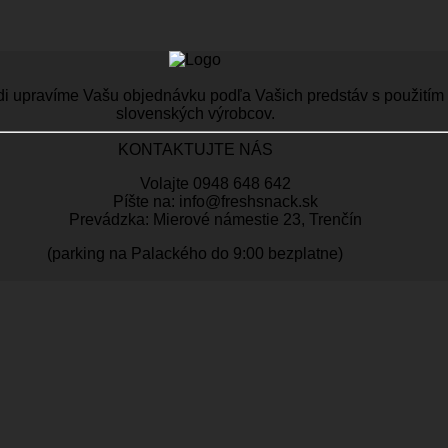
di upravíme Vašu objednávku podľa Vašich predstáv s použitím n
slovenských výrobcov.
KONTAKTUJTE NÁS
Volajte 0948 648 642
Píšte na: info@freshsnack.sk
Prevádzka: Mierové námestie 23, Trenčín
(parking na Palackého do 9:00 bezplatne)