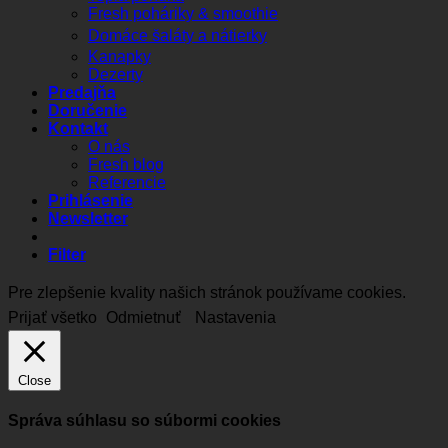
Fresh poháriky & smoothie
Domáce šaláty a nátierky
Kanapky
Dezerty
Predajňa
Doručenie
Kontakt
O nás
Fresh blog
Referencie
Prihlásenie
Newsletter
Filter
Pre zlepšenie kvality našich stránok používame cookies.
Prijať všetko
Odmietnuť
Nastavenia
Close
Správa súhlasu so súbormi cookies