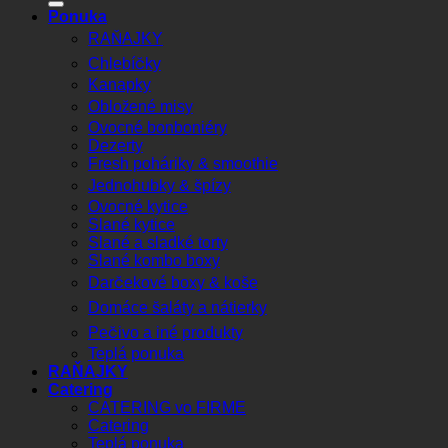
Ponuka
RAŇAJKY
Chlebíčky
Kanapky
Obložené misy
Ovocné bonboniéry
Dezerty
Fresh poháriky & smoothie
Jednohubky & špízy
Ovocné kytice
Slané kytice
Slané a sladké torty
Slané kombo boxy
Darčekové boxy & koše
Domáce šaláty a nátierky
Pečivo a iné produkty
Teplá ponuka
RAŇAJKY
Catering
CATERING vo FIRME
Catering
Teplá ponuka