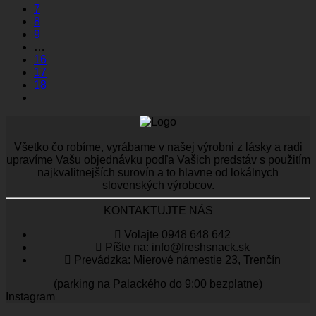
7
8
9
…
16
17
18
Všetko čo robíme, vyrábame v našej výrobni z lásky a radi
upravíme Vašu objednávku podľa Vašich predstáv s použitím
najkvalitnejších surovín a to hlavne od lokálnych
slovenských výrobcov.
KONTAKTUJTE NÁS
Volajte 0948 648 642
Píšte na: info@freshsnack.sk
Prevádzka: Mierové námestie 23, Trenčín
(parking na Palackého do 9:00 bezplatne)
Instagram