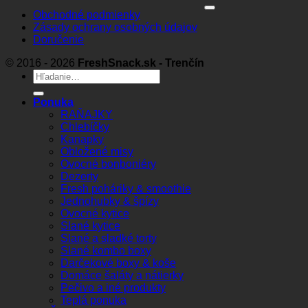
Obchodné podmienky
Zásady ochrany osobných údajov
Doručenie
© 2016 - 2026
FreshSnack.sk - Trenčín
Hľadať:
Ponuka
RAŇAJKY
Chlebíčky
Kanapky
Obložené misy
Ovocné bonboniéry
Dezerty
Fresh poháriky & smoothie
Jednohubky & špízy
Ovocné kytice
Slané kytice
Slané a sladké torty
Slané kombo boxy
Darčekové boxy & koše
Domáce šaláty a nátierky
Pečivo a iné produkty
Teplá ponuka