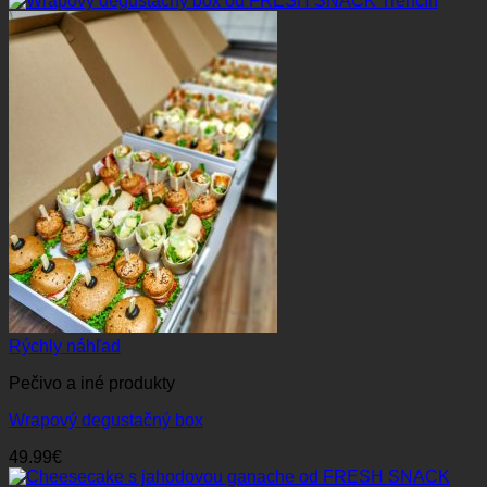
Rýchly náhľad
Pečivo a iné produkty
Wrapový degustačný box
49.99
€