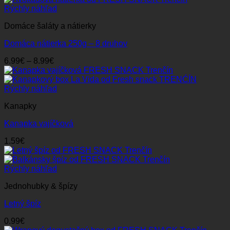
through
Rýchly náhľad
99.99€
Domáce šaláty a nátierky
Domáca nátierka 250g – 8 druhov
Price
6.99
€
–
8.99
€
range:
6.99€
through
Rýchly náhľad
8.99€
Kanapky
Kanapka vajíčková
1.59
€
Rýchly náhľad
Jednohubky & špízy
Letný špíz
0.99
€