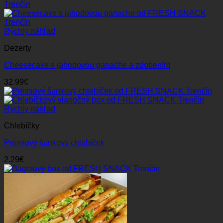
Rýchly náhľad
Dezerty
Cheesecake s jahodovou ganache a zdobením
32.99
€
Rýchly náhľad
Chlebíčky
Prémiový šunkový chlebíček
2.29
€