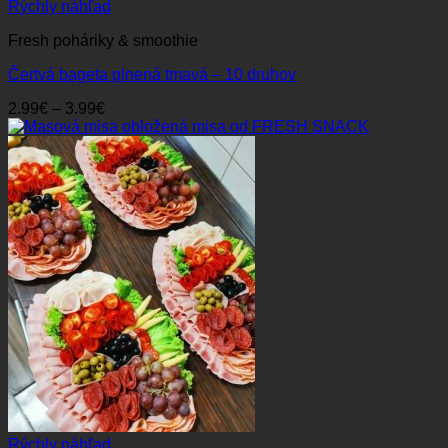
Rýchly náhľad
Fresh poháriky & smoothie
Čertvá bageta plnená tmavá – 10 druhov
Price
2.99
€
–
3.99
€
range:
2.99€
through
3.99€
Rýchly náhľad