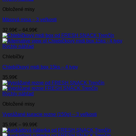
Obložené misy
Mäsová misa – 3 veľkosti
Price
32.99
€
–
64.99
€
range:
32.99€
through
Rýchly náhľad
64.99€
Chlebíčky
Chlebíčkový midi box 15ks – 4 typy
35.99
€
Rýchly náhľad
Obložené misy
Vyprážané kuracie rezne (150g) – 3 veľkosti
Price
35.99
€
–
99.99
€
range:
35.99€