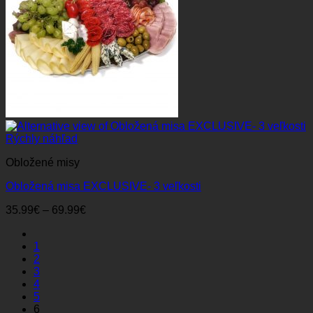
Rýchly náhľad
Obložené misy
Obložená misa EXCLUSIVE- 3 veľkosti
Price
35.99
€
–
69.99
€
range:
35.99€
1
through
2
69.99€
3
4
5
6