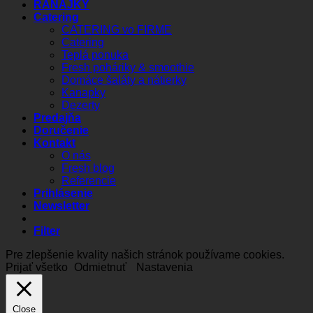
RAŇAJKY
Catering
CATERING vo FIRME
Catering
Teplá ponuka
Fresh poháriky & smoothie
Domáce šaláty a nátierky
Kanapky
Dezerty
Predajňa
Doručenie
Kontakt
O nás
Fresh blog
Referencie
Prihlásenie
Newsletter
Filter
Pre zlepšenie kvality našich stránok používame cookies.
Prijať všetko
Odmietnuť
Nastavenia
Close