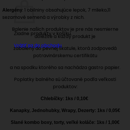
: 1 obilniny obsahujúce lepok, 7 mlieko,11
Alergény
sezamové semená a výrobky z nich.
Balenie našich produktov je pre nás nesmierne
Žiadne produkty v košíku.
dôležité a každý produkt je
Vrátiť sa do obchodu
zabalený do pevnej škatule, ktorá zodpovedá
potravinárskemu certifikátu
a na spodku ktorého sa nachádza gastro papier.
Poplatky balného sú účtované podľa veľkosti
produktov:
Chlebíčky: 1ks / 0,10€
Kanapky, Jednohubky, Wrapy, Dezerty: 1ks / 0,05€
Slané kombo boxy, torty, veľké koláče: 1ks / 1,00€