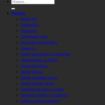
Hľadať:
Ponuka
RAŇAJKY
Chlebíčky
Kanapky
Obložené misy
Ovocné bonboniéry
Dezerty
Fresh poháriky & smoothie
Jednohubky & špízy
Ovocné kytice
Slané kytice
Slané a sladké torty
Slané kombo boxy
Darčekové boxy & koše
Domáce šaláty a nátierky
Pečivo a iné produkty