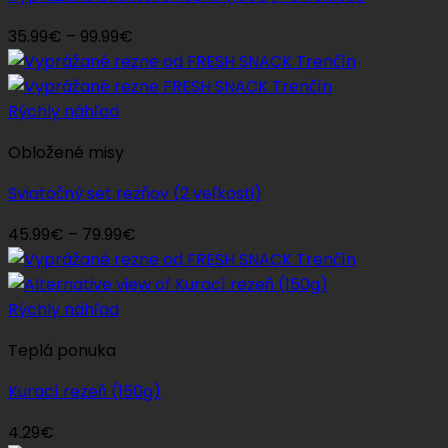
Price
35.99
€
–
99.99
€
range:
35.99€
through
Rýchly náhľad
99.99€
Obložené misy
Sviatočný set rezňov (2 veľkosti)
Price
45.99
€
–
79.99
€
range:
45.99€
through
Rýchly náhľad
79.99€
Teplá ponuka
Kurací rezeň (150g)
4.29
€