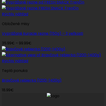
Rýchly náhľad
Obložené misy
Vyprážané kuracie rezne (150g) – 3 veľkosti
Price
35.99
€
–
99.99
€
range:
35.99€
through
Rýchly náhľad
99.99€
Teplá ponuka
Bravčové rebierka (1200-1400g)
18.99
€