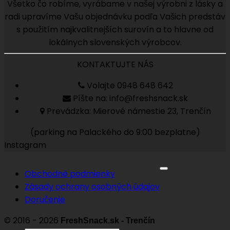
Všetko čo robíme, vyrábame v našej výrobni z lásky a
radi upravíme Vašu objednávku podľa Vašich predstáv
s použitím najkvalitnejších surovín a to hlavne od
lokálnych slovenských výrobcov.
KONTAKTUJTE NÁS
Volajte 0948 648 642
Píšte na: info@freshsnack.sk
Prevádzka: Mierové námestie 23, Trenčín
(parking na Palackého do 9:00 bezplatne)
Instagram
Obchodné podmienky
Zásady ochrany osobných údajov
Doručenie
© 2016 - 2026
FreshSnack.sk - Trenčín