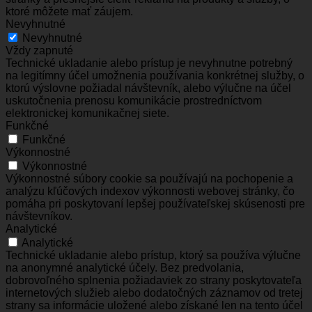
ktoré môžete mať záujem.
Nevyhnutné
Nevyhnutné
Vždy zapnuté
Technické ukladanie alebo prístup je nevyhnutne potrebný
na legitímny účel umožnenia používania konkrétnej služby, o
ktorú výslovne požiadal návštevník, alebo výlučne na účel
uskutočnenia prenosu komunikácie prostredníctvom
elektronickej komunikačnej siete.
Funkčné
Funkčné
Výkonnostné
Výkonnostné
Výkonnostné súbory cookie sa používajú na pochopenie a
analýzu kľúčových indexov výkonnosti webovej stránky, čo
pomáha pri poskytovaní lepšej používateľskej skúsenosti pre
návštevníkov.
Analytické
Analytické
Technické ukladanie alebo prístup, ktorý sa používa výlučne
na anonymné analytické účely. Bez predvolania,
dobrovoľného splnenia požiadaviek zo strany poskytovateľa
internetových služieb alebo dodatočných záznamov od tretej
strany sa informácie uložené alebo získané len na tento účel