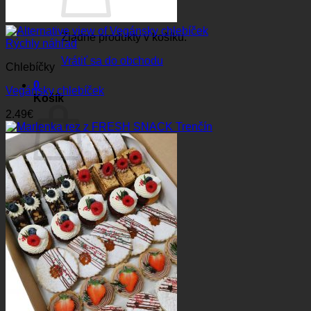
Žiadne produkty v košíku.
Rýchly náhľad
Vrátiť sa do obchodu
Chlebíčky
0
Vegánsky chlebíček
Košík
2.49
€
Žiadne produkty v košíku.
Vrátiť sa do obchodu