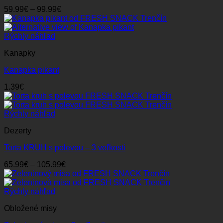
Price
59.99
€
–
99.99
€
range:
59.99€
through
Rýchly náhľad
99.99€
Kanapky
Kanapka pikant
1.39
€
Rýchly náhľad
Dezerty
Torta KRUH s polevou – 3 veľkosti
Price
65.99
€
–
105.99
€
range:
65.99€
through
Rýchly náhľad
105.99€
Obložené misy