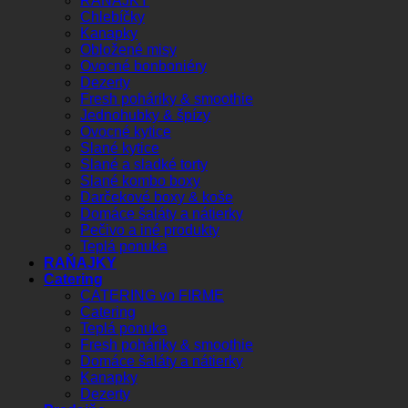
RAŇAJKY
Chlebíčky
Kanapky
Obložené misy
Ovocné bonboniéry
Dezerty
Fresh poháriky & smoothie
Jednohubky & špízy
Ovocné kytice
Slané kytice
Slané a sladké torty
Slané kombo boxy
Darčekové boxy & koše
Domáce šaláty a nátierky
Pečivo a iné produkty
Teplá ponuka
RAŇAJKY
Catering
CATERING vo FIRME
Catering
Teplá ponuka
Fresh poháriky & smoothie
Domáce šaláty a nátierky
Kanapky
Dezerty