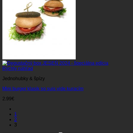
Rýchly náhľad
Jednohubky & špízy
Mini burger klasik so suis vide kuracím
2.99
€
1
2
3