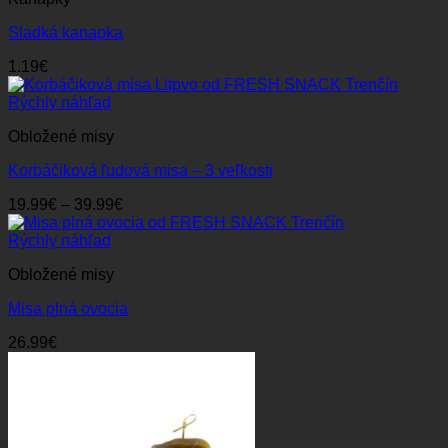
Sladká kanapka
1.19
€
Rýchly náhľad
Obložené misy
Korbáčiková ľudová misa – 3 veľkosti
Price
19.99
€
–
39.99
€
range:
19.99€
Rýchly náhľad
through
Obložené misy
39.99€
Misa plná ovocia
26.99
€