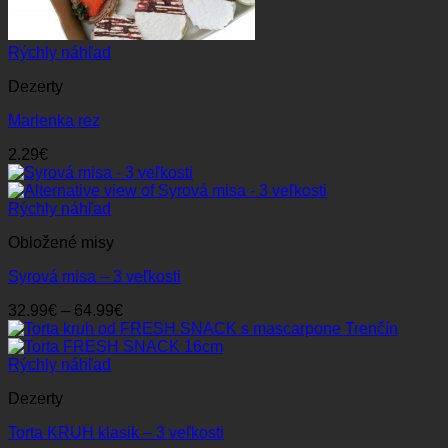
Rýchly náhľad
Dezerty
Marlenka rez
2.29
€
Rýchly náhľad
Obložené misy
Syrová misa – 3 veľkosti
Price
32.99
€
–
64.99
€
range:
32.99€
through
Rýchly náhľad
64.99€
Dezerty
Torta KRUH klasik – 3 veľkosti