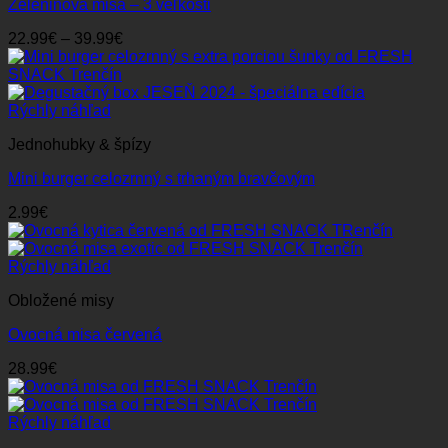
Zeleninová misa – 3 veľkosti
Price
22.99
€
–
39.99
€
range:
22.99€
through
39.99€
Rýchly náhľad
Jednohubky & špízy
Mini burger celozrnný s trhaným bravčovým
2.99
€
Rýchly náhľad
Obložené misy
Ovocná misa červená
28.99
€
Rýchly náhľad