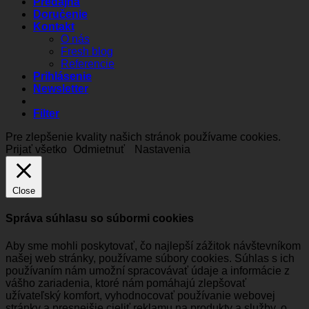
Predajňa
Doručenie
Kontakt
O nás
Fresh blog
Referencie
Prihlásenie
Newsletter
Filter
Pre zlepšenie kvality našich stránok používame cookies.
Prijať všetko
Odmietnuť
Nastavenia
Close
Správa súhlasu so súbormi cookies
Aby sme mohli poskytovať, čo najlepší zážitok návštevníkom
našej web stránky, používame súbory cookies. Súhlas s ich
používaním nám umožní spracovávať údaje a informácie z
vášho zariadenia, ktoré nám pomáhajú zlepšovať
užívateľský komfort, vyhodnocovať používanie webovej
stránky a presnejšie cieliť reklamu na produkty a služby, o