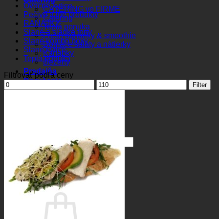
Ovocné kytice
CATERING vo FIRME
Pečivo a iné produkty
Catering
RAŇAJKY
Teplá ponuka
Slané a sladké torty
Fresh poháriky & smoothie
Slané kombo boxy
Domáce šaláty a nátierky
Slané kytice
Kanapky
Teplá ponuka
Dezerty
Predajňa
Filtrovať podľa ceny
Doručenie
Minimálna
Maximálna
Filter
Kontakt
cena
cena
O nás
Fresh blog
Referencie
Hľadať:
Košík /
0.00
€
0