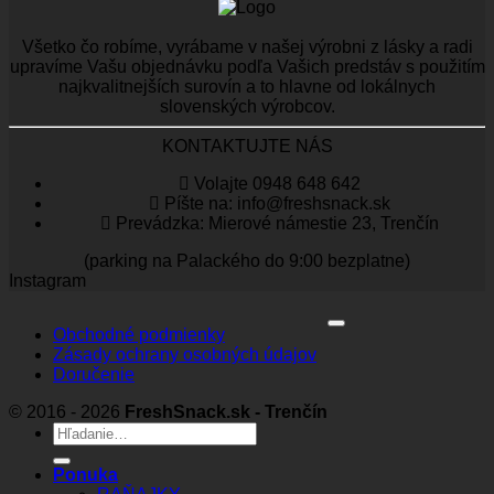
Všetko čo robíme, vyrábame v našej výrobni z lásky a radi
upravíme Vašu objednávku podľa Vašich predstáv s použitím
najkvalitnejších surovín a to hlavne od lokálnych
slovenských výrobcov.
KONTAKTUJTE NÁS
Volajte 0948 648 642
Píšte na: info@freshsnack.sk
Prevádzka: Mierové námestie 23, Trenčín
(parking na Palackého do 9:00 bezplatne)
Instagram
Obchodné podmienky
Zásady ochrany osobných údajov
Doručenie
© 2016 - 2026
FreshSnack.sk - Trenčín
Hľadať:
Ponuka