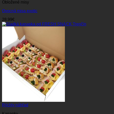
Obložené misy
Ovocná misa exotic
28.99
€
Rýchly náhľad
Kanapky